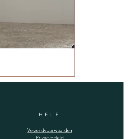
HELP
Verzendvoorwaarden
Privacybeleid