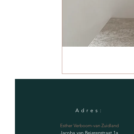
Adres:
Esther Verboom-van Zuidland
Jacoba van Beierenstraat 1a