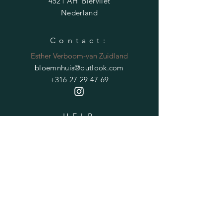
4521 AH Biervliet
Nederland
Contact:
Esther Verboom-van Zuidland
bloemnhuis@outlook.com
+316 27 29 47 69
HELP
Verzendvoorwaarden
Privacybeleid
Veelgestelde vragen