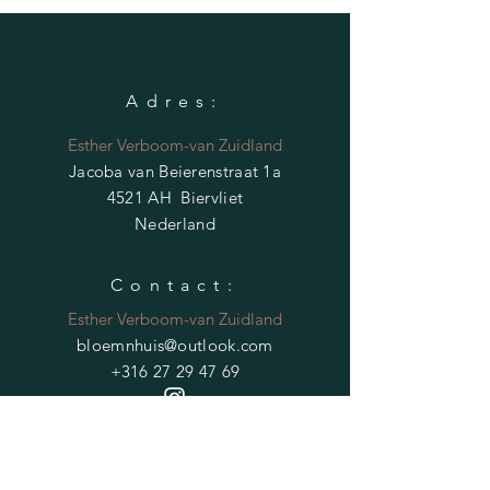
Adres:
Esther Verboom-van Zuidland
Jacoba van Beierenstraat 1a
4521 AH Biervliet
Nederland
Contact:
Esther Verboom-van Zuidland
bloemnhuis@outlook.com
+316 27 29 47 69
HELP
Verzendvoorwaarden