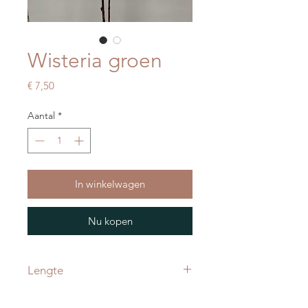
Wisteria groen
Prijs
€ 7,50
Aantal
*
In winkelwagen
Nu kopen
Lengte
90 cm