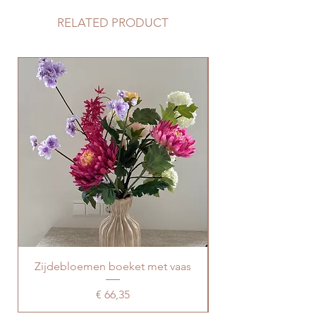
RELATED PRODUCT
Zijdebloemen boeket met vaas
Boeket zijdebloe
Prijs
€ 66,35