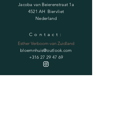
Jacoba van Beierenstraat 1a
4521 AH Biervliet
Nederland
Contact:
Esther Verboom-van Zuidland
bloemnhuis@outlook.com
+316 27 29 47 69
HELP
Verzendvoorwaarden
Privacybeleid
Veelgestelde vragen