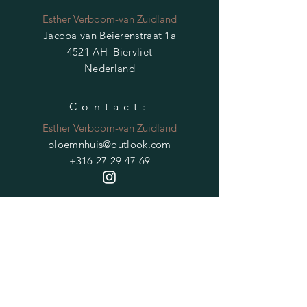
Esther Verboom-van Zuidland
Jacoba van Beierenstraat 1a
4521 AH Biervliet
Nederland
Contact:
Esther Verboom-van Zuidland
bloemnhuis@outlook.com
+316 27 29 47 69
HELP
Verzendvoorwaarden
Privacybeleid
Veelgestelde vragen