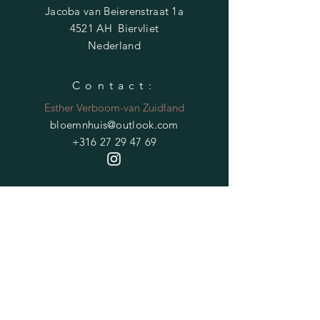
Jacoba van Beierenstraat 1a
4521 AH Biervliet
Nederland
Contact:
Esther Verboom-van Zuidland
bloemnhuis@outlook.com
+316 27 29 47 69
HELP
Verzendvoorwaarden
Privacybeleid
Veelgestelde vragen