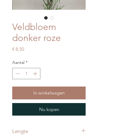
Veldbloem
donker roze
Prijs
€ 8,50
Aantal
*
In winkelwagen
Nu kopen
Lengte