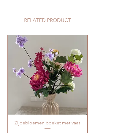
80 cm
RELATED PRODUCT
Zijdebloemen boeket met vaas
Boeket zijdebloe