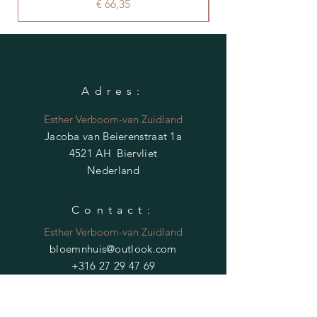
Prijs
€ 66,35
Adres:
Esther Verboom-van Zuidland
Jacoba van Beierenstraat 1a
4521 AH Biervliet
Nederland
Contact:
Esther Verboom-van Zuidland
bloemnhuis@outlook.com
+316 27 29 47 69