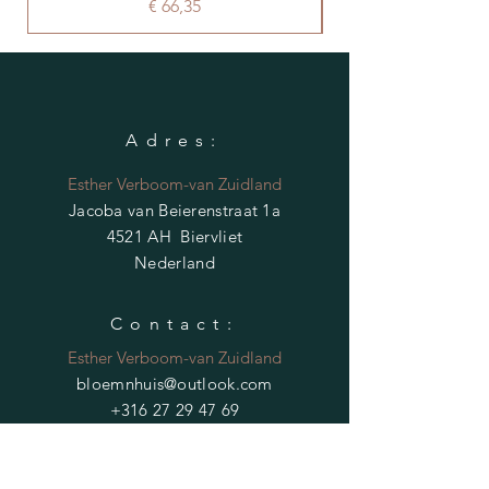
Prijs
€ 66,35
Adres:
Esther Verboom-van Zuidland
Jacoba van Beierenstraat 1a
4521 AH Biervliet
Nederland
Contact:
Esther Verboom-van Zuidland
bloemnhuis@outlook.com
+316 27 29 47 69