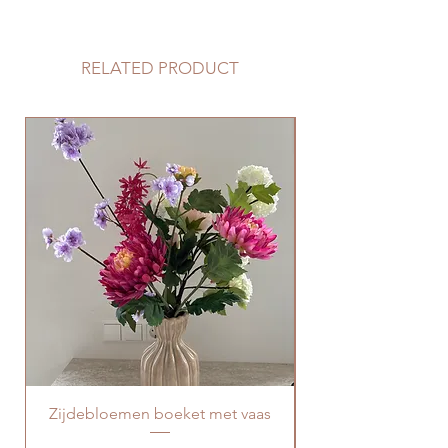
14x12 cm
RELATED PRODUCT
Zijdebloemen boeket met vaas
Boeket zijdebloe