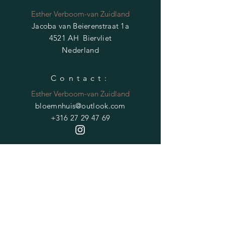
Esther Verboom-van Zuidland
Jacoba van Beierenstraat 1a
4521 AH Biervliet
Nederland
Contact:
Esther Verboom-van Zuidland
bloemnhuis@outlook.com
+316 27 29 47 69
HELP
Verzendvoorwaarden
Privacybeleid
Veelgestelde vragen