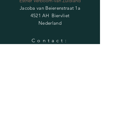
Esther Verboom-van Zuidland
Jacoba van Beierenstraat 1a
4521 AH Biervliet
Nederland
Contact:
Esther Verboom-van Zuidland
bloemnhuis@outlook.com
+316 27 29 47 69
HELP
Verzendvoorwaarden
Privacybeleid
Veelgestelde vragen