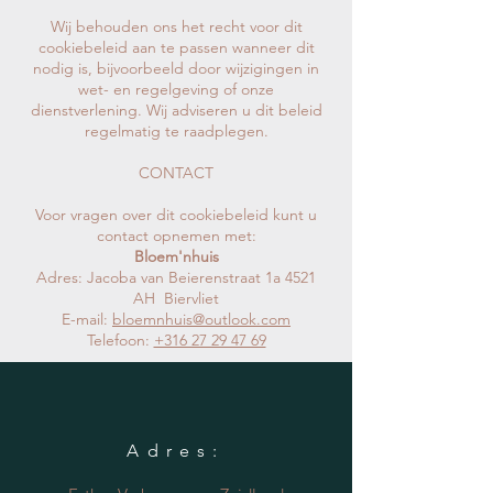
Wij behouden ons het recht voor dit
cookiebeleid aan te passen wanneer dit
nodig is, bijvoorbeeld door wijzigingen in
wet- en regelgeving of onze
dienstverlening. Wij adviseren u dit beleid
regelmatig te raadplegen.
CONTACT
Voor vragen over dit cookiebeleid kunt u
contact opnemen met:
Bloem'nhuis
Adres:
Jacoba van Beierenstraat 1a 4521
AH Biervliet
E-mail:
bloemnhuis@outlook.com
Telefoon:
+316 27 29 47 69
Adres: